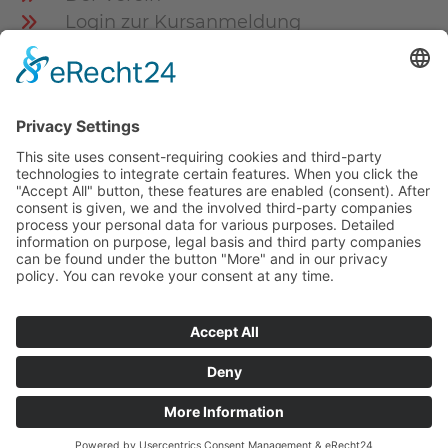
Login zur Kursanmeldung
Service/Formulare
Clubheim
Celler Schwimm-Club e.V.
77er Strasse
29221 Celle
Achtung
Dies ist keine Postanschrift
© 2026 Celler Schwimm-Club e.V.
Kontakt
Impressum
Datenschutz